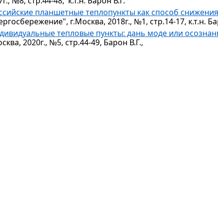
г., №8, стр.44-48, к.т.н. Барон В.Г.
ссийские планшетные теплопункты как способ снижени
ергосбережение", г.Москва, 2018г., №1, стр.14-17, к.т.н. Ба
дивидуальные тепловые пункты: дань моде или осозна
сква, 2020г., №5, стр.44-49, Барон В.Г.,