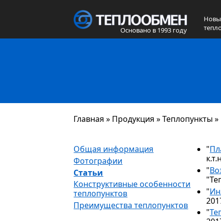
Новы
тепл
Основано в 1993 году
Главная
»
Продукция
»
Теплопункты
»
Общая информация
"
Пл
к.т.
Фотографии
"
Во
Статьи
"Те
Конструктивные особенности
"
Ин
теплопунктов
2017
Преимущества теплопунктов
"
Те