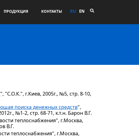
RU
EN
ПРОДУКЦИЯ
КОНТАКТЫ
П
", "С.О.К.", г.Киев, 2005г., №5, стр. 8-10,
ующая поиска денежных средств
",
., №1-2, стр. 68-71, к.т.н. Барон В.Г.
овости теплоснабжения", г.Москва,
ов В.Г.
вости теплоснабжения", г.Москва,