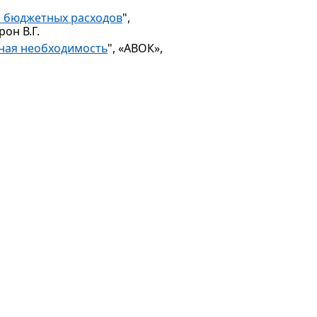
я бюджетных расходов
",
рон В.Г.
нная необходимость
", «АВОК»,