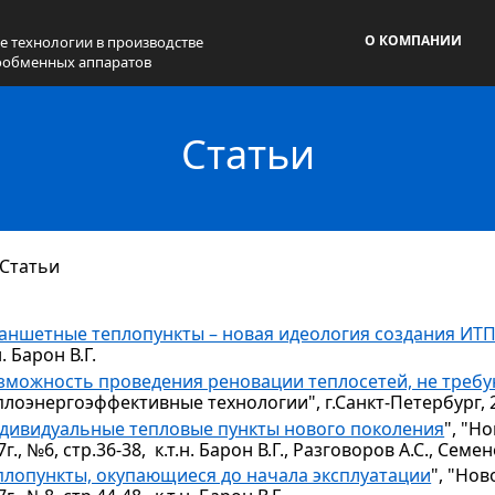
О КОМПАНИИ
е технологии в производстве
ообменных аппаратов
Статьи
Статьи
аншетные теплопункты – новая идеология создания ИТ
н. Барон В.Г.
зможность проведения реновации теплосетей, не треб
плоэнергоэффективные технологии", г.Санкт-Петербург, 2012г
дивидуальные тепловые пункты нового поколения
", "Н
г., №6, стр.36-38, к.т.н. Барон В.Г., Разговоров А.С., Семен
плопункты, окупающиеся до начала эксплуатации
", "Но