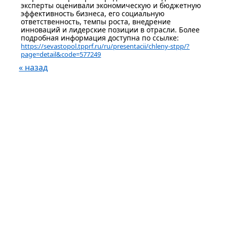
эксперты оценивали экономическую и бюджетную
эффективность бизнеса, его социальную
ответственность, темпы роста, внедрение
инноваций и лидерские позиции в отрасли. Более
подробная информация доступна по ссылке:
https://sevastopol.tpprf.ru/ru/presentacii/chleny-stpp/?
page=detail&code=577249
« назад