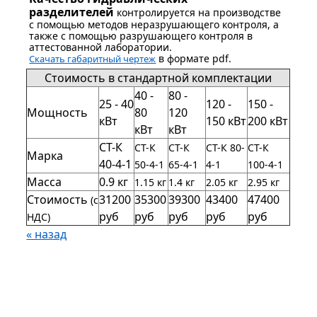
разделителей
контролируется на производстве
с помощью методов неразрушающего контроля, а
также с помощью разрушающего контроля в
аттестованной лаборатории.
в формате pdf.
Скачать габаритный чертеж
Стоимость в стандартной комплектации
40 -
80 -
25 - 40
120 -
150 -
Мощность
80
120
кВт
150 кВт
200 кВт
кВт
кВт
СТ-К
СТ-К
СТ-К
СТ-К 80-
СТ-К
Марка
40-4-1
50-4-1
65-4-1
4-1
100-4-1
Масса
0.9 кг
1.15 кг
1.4 кг
2.05 кг
2.95 кг
Стоимость
31200
35300
39300
43400
47400
(с
руб
руб
руб
руб
руб
НДС)
« назад